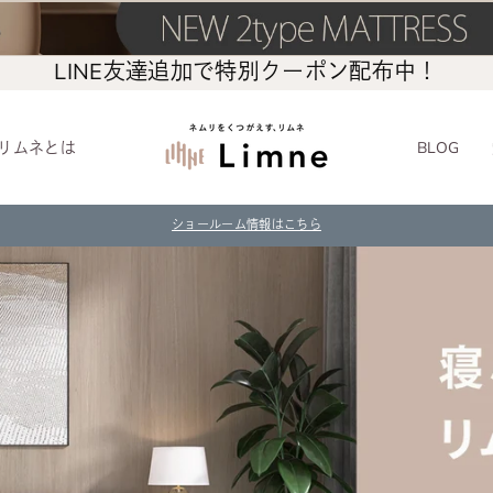
LINE友達追加で特別クーポン配布中！
LIMNE
リムネとは
BLOG
オ
ン
ショールーム情報はこちら
一
ラ
時
停
イ
止
ン
シ
ョ