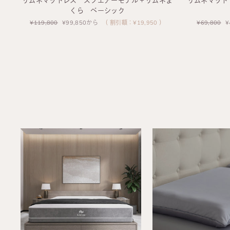
リムネマットレス スフエアーモデル＋リムネま
リムネマット
くら ベーシック
通
¥119,800
セ
¥99,850から
（ 割引額：¥19,950 ）
通
¥69,800
¥
常
ー
常
価
ル
価
格
価
格
格