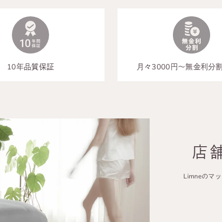
10年品質保証
月々3000円～無金利分
店
Limneの