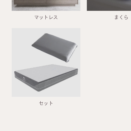
マットレス
まくら
セット