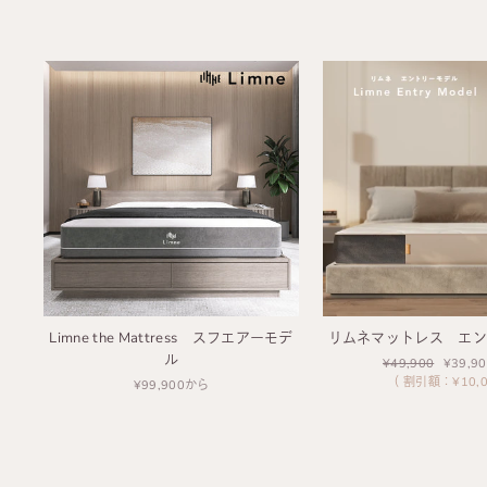
Limne the Mattress スフエアーモデ
リムネマットレス エ
ル
通
¥49,900
セ
¥39,9
常
（ 割引額：¥10,0
ー
¥99,900から
価
ル
格
価
格