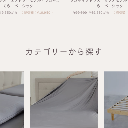
レス エントリーモデル＋リムネま
リムネマットレス リッチモデル
くら ベーシック
ら ベーシック
セ
49,850から
（ 割引額：¥19,950 ）
通
¥99,800
セ
¥69,850から
（ 割引額：¥
ー
常
ー
ル
価
ル
価
格
価
格
格
カテゴリーから探す