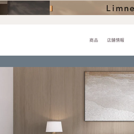
ス
キ
ッ
プ
商品
店舗情報