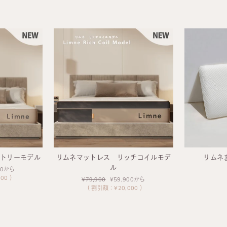
ントリーモデル
リムネマットレス リッチコイルモデ
リムネ
ル
00から
00 ）
通
¥79,900
セ
¥59,900から
常
（ 割引額：¥20,000 ）
ー
価
ル
格
価
格