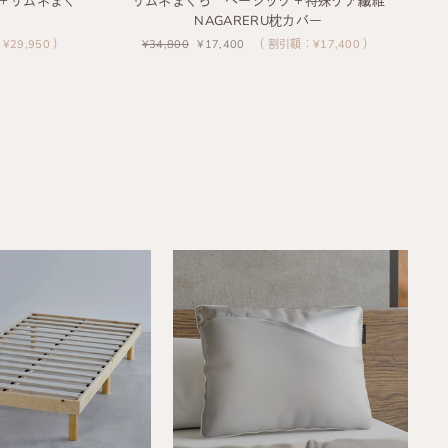
＋リムネまく
リムネまくら ベーシック＋特殊ケア繊維
NAGARERU枕カバー
29,950 ）
通
¥34,800
セ
¥17,400
（ 割引額：¥17,400 ）
常
ー
価
ル
格
価
格