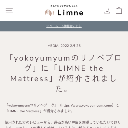
ス
キ
Site navigation
ログイン
カ
ッ
プ
ショールーム情報はこちら
一
時
停
MEDIA
·
2022 2月 25
止
「yokoyumyumのリノベブロ
グ」に「LIMNE the
Mattress」が紹介されまし
た。
「yokoyumyumのリノベブログ」（https://www.yokoyumyum.com/）に
「LIMNE the Mattress」が紹介されました。
使用された方のレビューから、評価が高い理由を解説していただいており